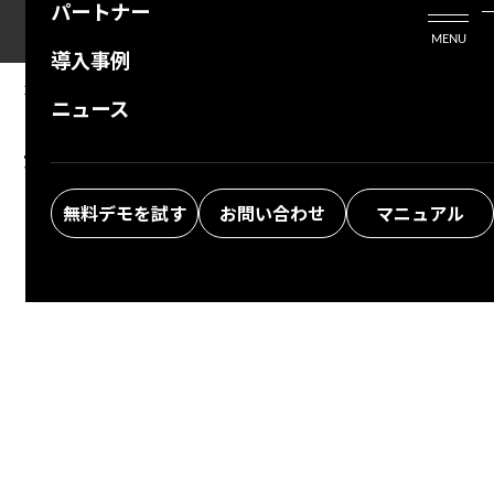
パートナー
活用シーン
Enterprise Edition
プリザンタービジネスを検討中の方
MENU
導入事例
プリザンターのはじめ方
技術支援サービス
支援してくれるパートナーを探す
2026/02/12
MANUAL
ニュース
FAQ：プリザンターの動作環境や推奨スペック
よくある質問
トレーニングサービス
ソリューションを探す
が知りたい
お悩み解決動画
無料デモを試す
お問い合わせ
マニュアル