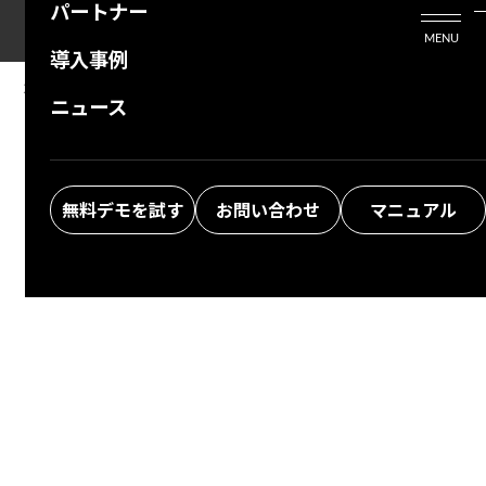
パートナー
活用シーン
Enterprise Edition
プリザンタービジネスを検討中の方
MENU
導入事例
プリザンターのはじめ方
技術支援サービス
支援してくれるパートナーを探す
2026/01/13
MANUAL
ニュース
1.4.8.0以降のバージョンアップ手順(Windows)
よくある質問
トレーニングサービス
ソリューションを探す
お悩み解決動画
無料デモを試す
お問い合わせ
マニュアル