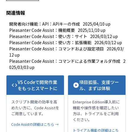
関連情報
開発者向け機能：API：APIキーの作成
2025/04/10 up
Pleasanter Code Assist：機能概要
2025/11/10 up
Pleasanter Code Assist：使い方：サイト
2026/03/12 up
Pleasanter Code Assist：使い方：拡張機能
2026/03/12 up
Pleasanter Code Assist：コマンドおよび設定項目
2026/03/
12 up
Pleasanter Code Assist：コマンドによる作業フォルダ作成
2
025/03/03 up
VS Codeで開発作業
項目拡張、支援ツー
code
play_circle
をもっとスマートに
ル、まずは体験
スクリプト開発の効率を高
Enterprise Edition導入前に
めたい方に、Code Assistを
機能や操作感を確認したい
ご用意しています。
方は、トライアルをご利用
ください。
Code Assistの詳細はこちら →
トライアル機能の詳細はこち