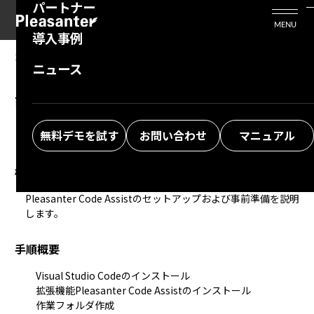
パートナー
活用シーン
Enterprise Edition
プリザンタービジネスを検討中の方
MENU
導入事例
プリザンターのはじめ方
技術支援サービス
支援してくれるパートナーを探す
2026/03/12
MANUAL
ニュース
Pleasanter Code Assist：セットアップ、事
よくある質問
トレーニングサービス
ソリューションを探す
前準備
お悩み解決動画
無料デモを試す
お問い合わせ
マニュアル
概要
Pleasanter Code Assistのセットアップおよび事前準備を説明
します。
手順概要
Visual Studio Codeのインストール
拡張機能
Pleasanter Code Assist
のインストール
作業フォルダ作成