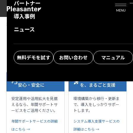
パートナー
活用シーン
Enterprise Edition
プリザンタービジネスを検討中の方
MENU
導入事例
プリザンターのはじめ方
技術支援サービス
支援してくれるパートナーを探す
2026/01/14
MANUAL
ニュース
FAQ：PowerShellを利用したAPIによるレコ
よくある質問
トレーニングサービス
ソリューションを探す
ードのインポートで403エラーが発生する
お悩み解決動画
無料デモを試す
お問い合わせ
マニュアル
本格運用を、もっと
導入・移行の不安
support_agent
rocket_launch
安心・安全に
を、まるごと支援
安定運用や活用拡大を見据
環境構築から移行・更新ま
えるなら、年間サポートサ
で、導入をしっかりサポー
ービスをご活用ください。
トします。
年間サポートサービスの詳細
システム導入支援サービスの
はこちら →
詳細はこちら →