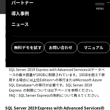
パートナー
活用シーン
Enterprise Edition
プリザンタービジネスを検討中の方
MENU
導入事例
プリザンターのはじめ方
技術支援サービス
支援してくれるパートナーを探す
2026/01/13
MANUAL
ニュース
SQL Server 2019 Expressのインストール及び
よくある質問
トレーニングサービス
ソリューションを探す
設定
お悩み解決動画
無料デモを試す
お問い合わせ
マニュアル
制限事項
SQL Server 2019 Express with Advanced Servicesはデータベ
ースの最大容量が10GBに制限されています。10GBを超えて使
用する場合には上位Editionへの移行またはMicrosoft Azure 
SQL Databaseへの移行が必要です。SQL Server 2019 
FAQ：SQL Server Expressの制約について教えてください。
SQL Server 2019 Express with Advanced Servicesの