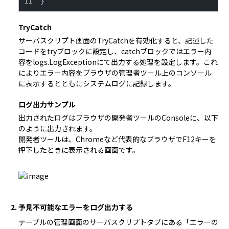
}
TryCatch
サーバスクリプト
画面の
TryCatch
を有効化すると、記述した
コードをtryブロックに設定し、catchブロックではエラー内
容を
logs.LogException
にて出力する処理を設定します。これ
によりエラー内容をブラウザの管理者ツール上のコンソール
に表示するとともにシステムログに記録します。
ログ出力サンプル
出力されたログはブラウザの開発者ツールのConsoleに、以下
のように出力されます。
開発者ツールは、Chromeなど代表的なブラウザでF12キーを
押下したときに表示される画面です。
2. 予見不可能なエラーをログ出力する
テーブルの管理
画面の
サーバスクリプト
タブにある「エラーの