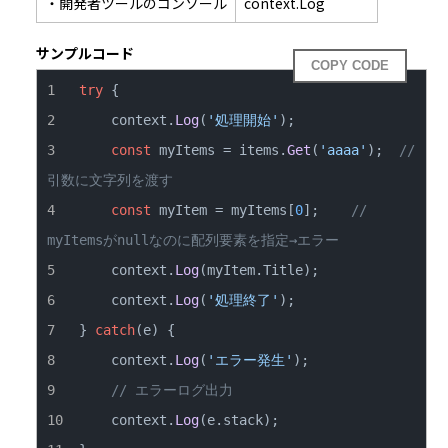
・開発者ツールのコンソール
context.Log
サンプルコード
COPY CODE
try
    context.
Log
(
'処理開始'
const
 myItems = items.
Get
(
'aaaa'
);  
// 
引数に文字列を渡す
const
 myItem = myItems[
0
];    
// 
myItemsがnullなのに配列要素を指定→エラー
    context.
Log
(myItem.
Title
    context.
Log
(
'処理終了'
} 
catch
    context.
Log
(
'エラー発生'
// エラーログ出力
    context.
Log
(e.
stack