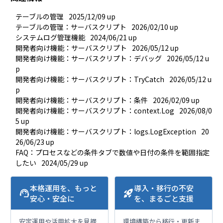
テーブルの管理
2025/12/09 up
テーブルの管理：サーバスクリプト
2026/02/10 up
システムログ管理機能
2024/06/21 up
開発者向け機能：サーバスクリプト
2026/05/12 up
開発者向け機能：サーバスクリプト：デバッグ
2026/05/12 u
p
開発者向け機能：サーバスクリプト：TryCatch
2026/05/12 u
p
開発者向け機能：サーバスクリプト：条件
2026/02/09 up
開発者向け機能：サーバスクリプト：context.Log
2026/08/0
5 up
開発者向け機能：サーバスクリプト：logs.LogException
20
26/06/23 up
FAQ：プロセスなどの条件タブで数値や日付の条件を範囲指定
したい
2024/05/29 up
本格運用を、もっと
導入・移行の不安
support_agent
rocket_launch
安心・安全に
を、まるごと支援
安定運用や活用拡大を見据
環境構築から移行・更新ま