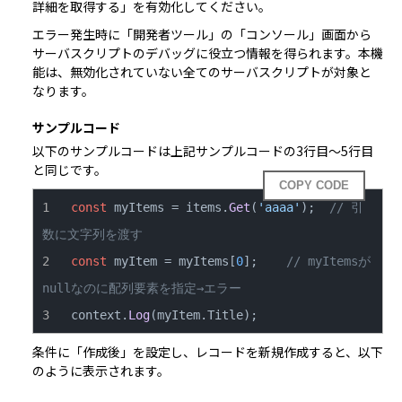
詳細を取得する」を有効化してください。
エラー発生時に「開発者ツール」の「コンソール」画面から
サーバスクリプトのデバッグ
に役立つ情報を得られます。本機
能は、無効化されていない全てのサーバスクリプトが対象と
なります。
サンプルコード
以下のサンプルコードは上記サンプルコードの3行目～5行目
と同じです。  
COPY CODE
const
 myItems = items.
Get
(
'aaaa'
);  
// 引
数に文字列を渡す
const
 myItem = myItems[
0
];    
// myItemsが
nullなのに配列要素を指定→エラー
context.
Log
(myItem.
Title
);
条件に「作成後」を設定し、レコードを新規作成すると、以下
のように表示されます。