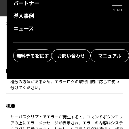
パートナー
活用シーン
Enterprise Edition
プリザンタービジネスを検討中の方
MENU
導入事例
プリザンターのはじめ方
技術支援サービス
支援してくれるパートナーを探す
2026/02/10
MANUAL
ニュース
FAQ：サーバスクリプトのエラーログを出力し
よくある質問
トレーニングサービス
ソリューションを探す
たい
お悩み解決動画
無料デモを試す
お問い合わせ
マニュアル
回答
複数の方法があるため、エラーログの取得目的に応じて使い
分けてください。
概要
サーバスクリプト
でエラーが発生すると、コマンドボタンエリ
アの上にエラーメッセージが表示され、エラーの内容は
システ
ムログ
に記録されます。しかし、
システムログ
は特権ユーザで