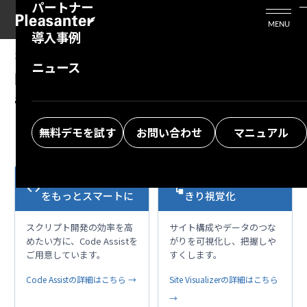
パートナー
活用シーン
Enterprise Edition
プリザンタービジネスを検討中の方
MENU
導入事例
プリザンターのはじめ方
技術支援サービス
支援してくれるパートナーを探す
2026/01/26
MANUAL
ニュース
開発者向け機能：サーバスクリプト：
よくある質問
トレーニングサービス
ソリューションを探す
apiModel.Delete
お悩み解決動画
無料デモを試す
お問い合わせ
マニュアル
VS Codeで開発作業
複雑な構成も、すっ
code
account_tree
をもっとスマートに
きり視覚化
スクリプト開発の効率を高
サイト構成やデータのつな
めたい方に、Code Assistを
がりを可視化し、把握しや
ご用意しています。
すくします。
Code Assistの詳細はこちら →
Site Visualizerの詳細はこちら
→