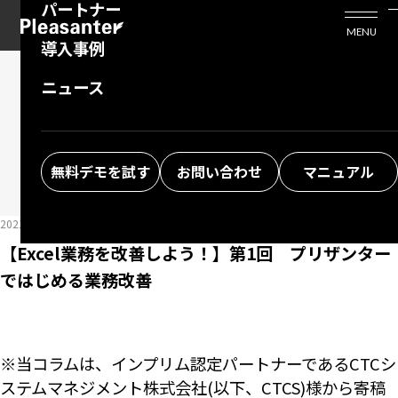
パートナー
活用シーン
Enterprise Edition
プリザンタービジネスを検討中の方
MENU
導入事例
プリザンターのはじめ方
技術支援サービス
支援してくれるパートナーを探す
ニュース
よくある質問
トレーニングサービス
ソリューションを探す
NEWS&BLOG
ニュース＆ブログ
お悩み解決動画
無料デモを試す
お問い合わせ
マニュアル
2021/11/11
ブログ
【Excel業務を改善しよう！】第1回 プリザンター
ではじめる業務改善
※当コラムは、インプリム認定パートナーである
CTCシ
ステムマネジメント株式会社
(以下、CTCS)様から寄稿