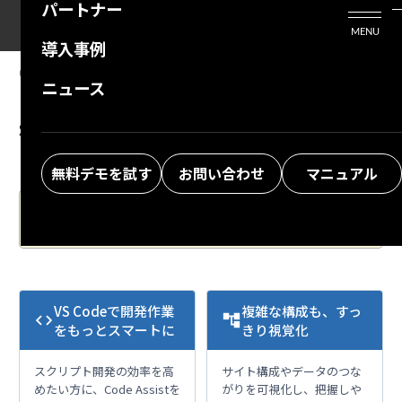
パートナー
活用シーン
Enterprise Edition
プリザンタービジネスを検討中の方
MENU
導入事例
プリザンターのはじめ方
技術支援サービス
支援してくれるパートナーを探す
06.26.2025
MANUAL
ニュース
Developer Function: Server Script:
よくある質問
トレーニングサービス
ソリューションを探す
$ps.file.moveFile
お悩み解決動画
無料デモを試す
お問い合わせ
マニュアル
The Japanese version of the manual is the latest.
Please also check.
VS Codeで開発作業
複雑な構成も、すっ
code
account_tree
をもっとスマートに
きり視覚化
スクリプト開発の効率を高
サイト構成やデータのつな
めたい方に、Code Assistを
がりを可視化し、把握しや