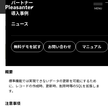
パートナー
活用シーン
Enterprise Edition
プリザンタービジネスを検討中の方
MENU
導入事例
プリザンターのはじめ方
技術支援サービス
支援してくれるパートナーを探す
10.01.2023
MANUAL
ニュース
開発者向け機能：拡張機能：拡張SQL
よくある質問
トレーニングサービス
ソリューションを探す
お悩み解決動画
無料デモを試す
お問い合わせ
マニュアル
This page is in Japanese only.
Please wait for the English translation.
概要
標準機能では実現できないデータの更新を可能にするため
に、レコードの作成時、更新時、削除時等のSQLを拡張しま
す。
注意事項