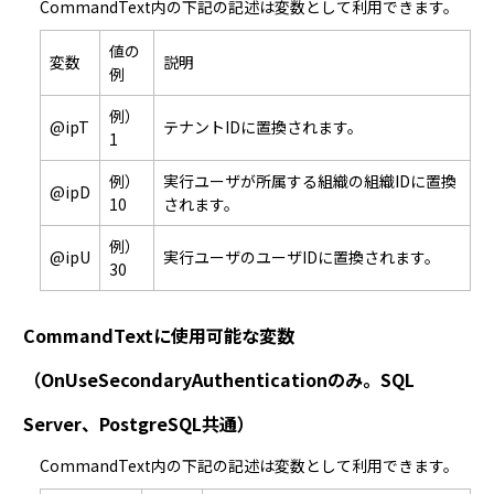
CommandText内の下記の記述は変数として利用できます。
値の
変数
説明
例
例）
@ipT
テナントIDに置換されます。
1
例）
実行ユーザが所属する組織の組織IDに置換
@ipD
10
されます。
例）
@ipU
実行ユーザのユーザIDに置換されます。
30
CommandTextに使用可能な変数
（OnUseSecondaryAuthenticationのみ。SQL
Server、PostgreSQL共通）
CommandText内の下記の記述は変数として利用できます。