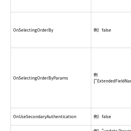
OnSelectingOrderBy
例）false
例
OnSelectingOrderByParams
["ExtendedFieldN
OnUseSecondaryAuthentication
例）false
例）"update [Issue