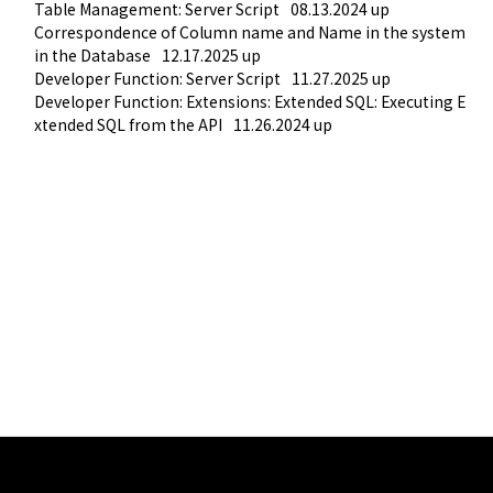
Table Management: Server Script
08.13.2024 up
Correspondence of Column name and Name in the system 
in the Database
12.17.2025 up
Developer Function: Server Script
11.27.2025 up
Developer Function: Extensions: Extended SQL: Executing E
xtended SQL from the API
11.26.2024 up