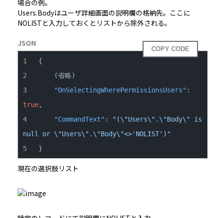
場合の例。

Users.Bodyはユーザ詳細画面の説明欄の格納先。ここに
NOLISTと入力しておくとリストから除外される。
JSON
COPY CODE
{
"OnSelectingWherePermissionsUsers"
:
true
,
"CommandText"
:
"(\"Users\".\"Body\" is 
null or \"Users\".\"Body\"<>'NOLIST')"
}
現在の選択肢リスト
特定のレコードにて説明欄にNOLISTと入力