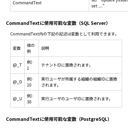
CommandText
set ....."
CommandTextに使用可能な変数（SQL Server）
CommandText内の下記の記述は変数として利用できます。
値の
変数
説明
例
例）
@_T
テナントIDに置換されます。
1
例）
実行ユーザが所属する組織の組織IDに置換
@_D
10
されます。
例）
@_U
実行ユーザのユーザIDに置換されます。
30
CommandTextに使用可能な変数（PostgreSQL）