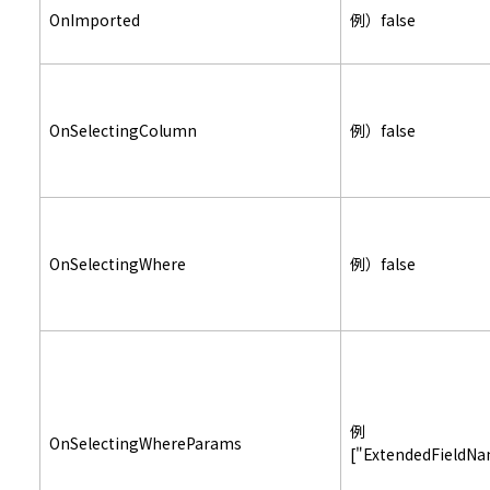
OnImported
例）false
OnSelectingColumn
例）false
OnSelectingWhere
例）false
例
OnSelectingWhereParams
["ExtendedFieldN