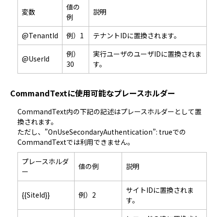
値の
変数
説明
例
@TenantId
例）1
テナントIDに置換されます。
例）
実行ユーザのユーザIDに置換されま
@UserId
30
す。
CommandTextに使用可能なプレースホルダー
CommandText内の下記の記述はプレースホルダーとして置
換されます。
ただし、”OnUseSecondaryAuthentication”: trueでの
CommandTextでは利用できません。  
プレースホルダ
値の例
説明
ー
サイトIDに置換されま
{{SiteId}}
例）2
す。