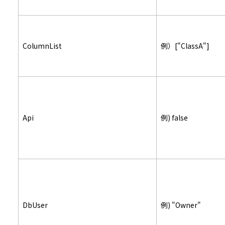
ColumnList
例）["ClassA"]
Api
例) false
DbUser
例) "Owner"