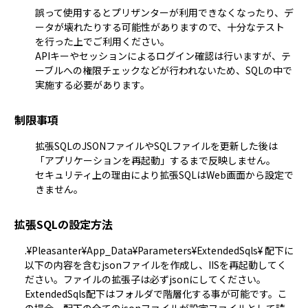
誤って使用するとプリザンターが利用できなくなったり、デ
ータが壊れたりする可能性がありますので、十分なテスト
を行った上でご利用ください。
APIキーやセッションによるログイン確認は行いますが、テ
ーブルへの権限チェックなどが行われないため、SQLの中で
実施する必要があります。
制限事項
拡張SQLのJSONファイルやSQLファイルを更新した後は
「アプリケーションを再起動」するまで反映しません。
セキュリティ上の理由により拡張SQLはWeb画面から設定で
きません。
拡張SQLの設定方法
.¥Pleasanter¥App_Data¥Parameters¥ExtendedSqls¥ 配下に
以下の内容を含むjsonファイルを作成し、IISを再起動してく
ださい。ファイルの拡張子は必ずjsonにしてください。
ExtendedSqls配下はフォルダで階層化する事が可能です。こ
の場合、配下の全てのjsonファイルが設定ファイルとして読