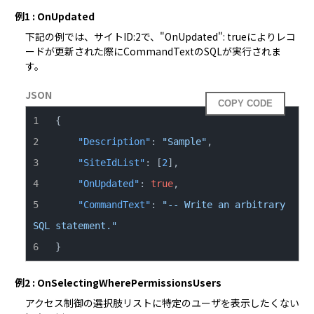
例1 : OnUpdated
下記の例では、サイトID:2で、"OnUpdated": trueによりレコ
ードが更新された際にCommandTextのSQLが実行されま
す。
JSON
COPY CODE
{
"Description"
:
"Sample"
,
"SiteIdList"
:
[
2
]
,
"OnUpdated"
:
true
,
"CommandText"
:
"-- Write an arbitrary 
SQL statement."
}
例2 : OnSelectingWherePermissionsUsers
アクセス制御の選択肢リストに特定のユーザを表示したくない