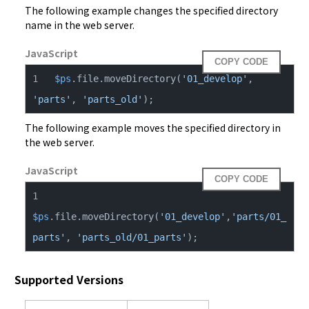
The following example changes the specified directory 
name in the web server.
JavaScript
COPY CODE
$ps
.file.moveDirectory(
'01_develop'
, 
'parts'
, 
'parts_old'
);
The following example moves the specified directory in 
the web server.
JavaScript
COPY CODE
$ps
.file.moveDirectory(
'01_develop'
,
'parts/01_
parts'
, 
'parts_old/01_parts'
);
Supported Versions