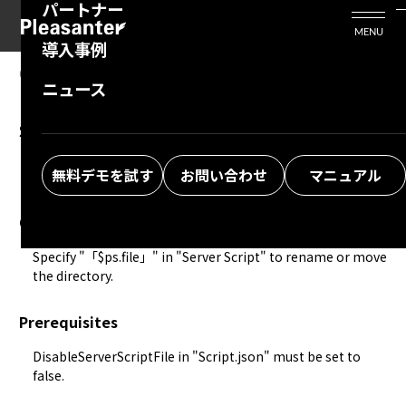
パートナー
活用シーン
Enterprise Edition
プリザンタービジネスを検討中の方
MENU
導入事例
プリザンターのはじめ方
技術支援サービス
支援してくれるパートナーを探す
06.26.2025
MANUAL
ニュース
Developer Function: Server Script:
よくある質問
トレーニングサービス
ソリューションを探す
$ps.file.moveDirectory
お悩み解決動画
無料デモを試す
お問い合わせ
マニュアル
Overview
Specify "「$ps.file」" in "
Server Script
" to rename or move 
the directory.
Prerequisites
DisableServerScriptFile in "
Script.json
" must be set to 
false.