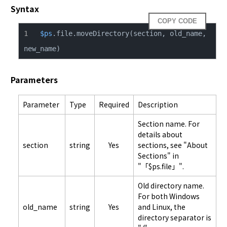
Syntax
COPY CODE
$ps
.file.moveDirectory(section, old_name, 
new_name)
Parameters
Parameter
Type
Required
Description
Section name. For
details about
section
string
Yes
sections, see "About
Sections" in
"「$ps.file」".
Old directory name.
For both Windows
old_name
string
Yes
and Linux, the
directory separator is