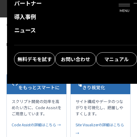
パートナー
活用シーン
Enterprise Edition
プリザンタービジネスを検討中の方
MENU
導入事例
プリザンターのはじめ方
技術支援サービス
支援してくれるパートナーを探す
06.26.2025
MANUAL
ニュース
Developer Function: Server Script:
よくある質問
トレーニングサービス
ソリューションを探す
utilities.EmptyTime
お悩み解決動画
無料デモを試す
お問い合わせ
マニュアル
VS Codeで開発作業
複雑な構成も、すっ
code
account_tree
をもっとスマートに
きり視覚化
スクリプト開発の効率を高
サイト構成やデータのつな
めたい方に、Code Assistを
がりを可視化し、把握しや
ご用意しています。
すくします。
Code Assistの詳細はこちら →
Site Visualizerの詳細はこちら
→