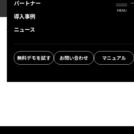
パートナー
活用シーン
Enterprise Edition
プリザンタービジネスを検討中の方
MENU
導入事例
プリザンターのはじめ方
技術支援サービス
支援してくれるパートナーを探す
ニュース
The specified information was not found.
よくある質問
トレーニングサービス
ソリューションを探す
Return to top
お悩み解決動画
無料デモを試す
お問い合わせ
マニュアル