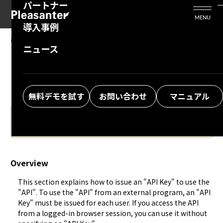
パートナー
活用シーン
Enterprise Edition
プリザンタービジネスを検討中の方
MENU
導入事例
プリザンターのはじめ方
技術支援サービス
支援してくれるパートナーを探す
08.14.2024
MANUAL
ニュース
Developer Function: API: Create an API
よくある質問
トレーニングサービス
ソリューションを探す
Key
お悩み解決動画
無料デモを試す
お問い合わせ
マニュアル
The Japanese version of the manual is the latest.
Please also check.
Overview
This section explains how to issue an "API Key" to use the 
"
API
". To use the "
API
" from an external program, an "API 
Key" must be issued for each user. If you access the API 
from a logged-in browser session, you can use it without 