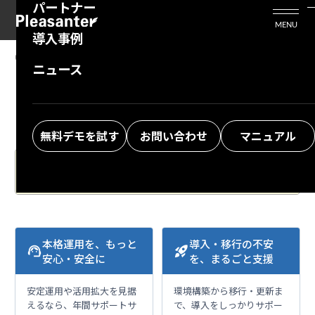
パートナー
活用シーン
Enterprise Edition
プリザンタービジネスを検討中の方
MENU
導入事例
プリザンターのはじめ方
技術支援サービス
支援してくれるパートナーを探す
06.26.2025
MANUAL
ニュース
FAQ: I want to change the base URL in a
よくある質問
トレーニングサービス
ソリューションを探す
Docker environment
お悩み解決動画
無料デモを試す
お問い合わせ
マニュアル
The Japanese version of the manual is the latest.
Please also check.
本格運用を、もっと
導入・移行の不安
support_agent
rocket_launch
安心・安全に
を、まるごと支援
安定運用や活用拡大を見据
環境構築から移行・更新ま
えるなら、年間サポートサ
で、導入をしっかりサポー