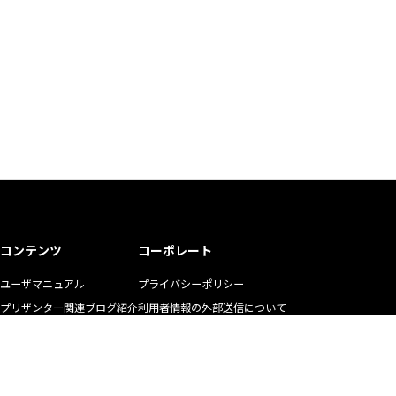
コンテンツ
コーポレート
ユーザマニュアル
プライバシーポリシー
プリザンター関連ブログ紹介
利用者情報の外部送信について
ユーザの生の声
商標使用ガイドライン
お悩み解決動画
マニュアル二次利用ガイドライン
YouTubeチャンネル
リクルート