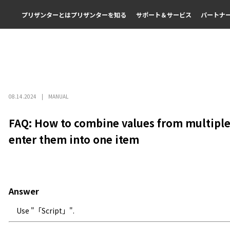
プリザンターとは
プリザンターを知る
サポート＆サービス
パートナ
08.14.2024
MANUAL
FAQ: How to combine values ​​from multipl
enter them into one item
Answer
Use "「Script」".