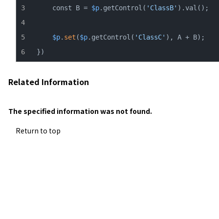
    const B = 
$p
.getControl(
'ClassB'
$p
.
set
(
$p
.getControl(
'ClassC'
})
Related Information
The specified information was not found.
Return to top