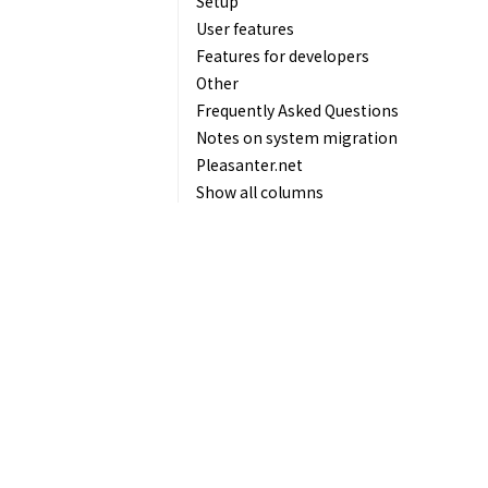
Setup
User features
Features for developers
Other
Frequently Asked Questions
Notes on system migration
Pleasanter.net
Show all columns