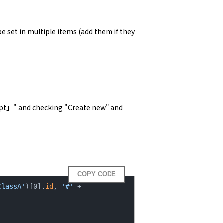
e set in multiple items (add them if they 
ript」" and checking "Create new" and
COPY CODE
ClassA'
)[0].
id
, 
'#'
 + 