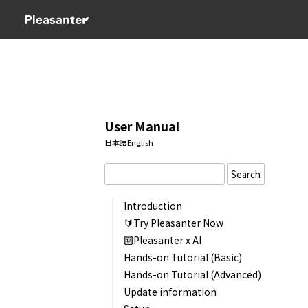
User Manual
日本語
English
Search
Introduction
🔰Try Pleasanter Now
🔟Pleasanter x AI
Hands-on Tutorial (Basic)
Hands-on Tutorial (Advanced)
Update information