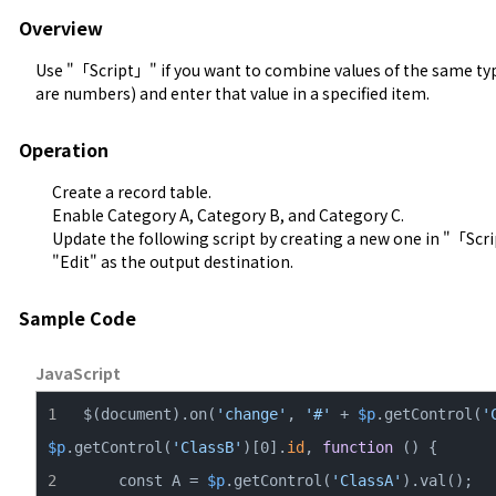
Overview
Use "「Script」" if you want to combine values ​​of the same typ
are numbers) and enter that value in a specified item.
Operation
Create a record table.
Enable Category A, Category B, and Category C.
Update the following script by creating a new one in "「Sc
"Edit" as the output destination.
Sample Code
JavaScript
$(document).on(
'change'
, 
'#'
 + 
$p
.getControl(
'
$p
.getControl(
'ClassB'
)[0].
id
, 
function
    const A = 
$p
.getControl(
'ClassA'