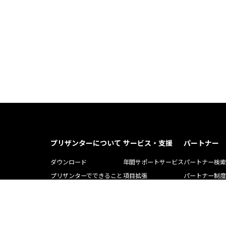
プリザンターについて
サービス・支援
パートナー
ダウンロード
年間サポートサービス
パートナー検索
プリザンターでできること
項目拡張
パートナー制度
プリザンター導入事例記事
運用・開発支援ツール
ソリューション
Pleasnater.net(SaaS)
トレーニング
よくある質問