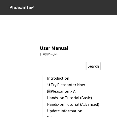
User Manual
日本語
English
Search
Introduction
🔰Try Pleasanter Now
🔟Pleasanter x AI
Hands-on Tutorial (Basic)
Hands-on Tutorial (Advanced)
Update information