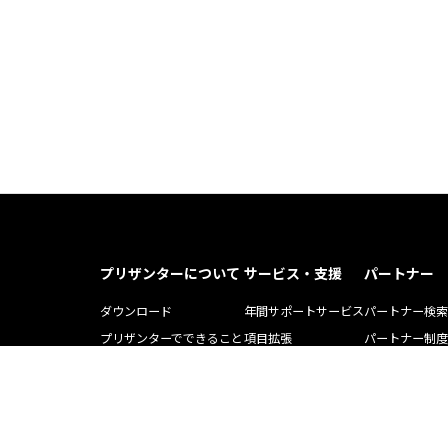
プリザンターについて
サービス・支援
パートナー
ダウンロード
年間サポートサービス
パートナー検索
プリザンターでできること
項目拡張
パートナー制度
プリザンター導入事例記事
運用・開発支援ツール
ソリューション
Pleasnater.net(SaaS)
トレーニング
よくある質問