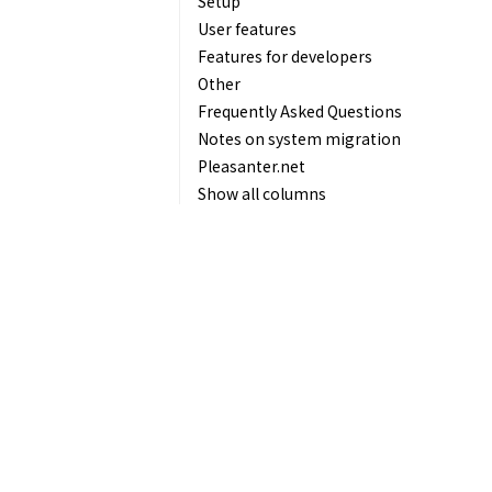
Setup
User features
Features for developers
Other
Frequently Asked Questions
Notes on system migration
Pleasanter.net
Show all columns