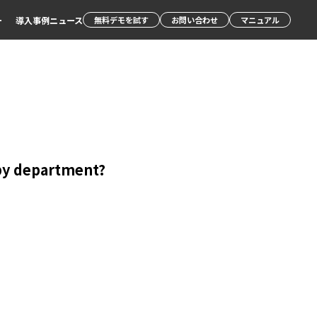
ー
導入事例
ニュース
無料デモを試す
お問い合わせ
マニュアル
 by department?