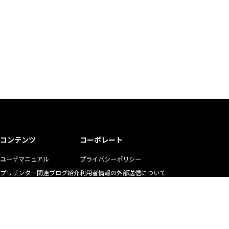
コンテンツ
コーポレート
ユーザマニュアル
プライバシーポリシー
プリザンター関連ブログ紹介
利用者情報の外部送信について
ユーザの生の声
商標使用ガイドライン
お悩み解決動画
マニュアル二次利用ガイドライン
YouTubeチャンネル
リクルート