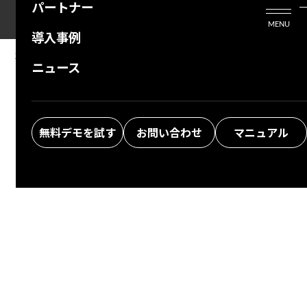
パートナー
活用シーン
Enterprise Edition
プリザンタービジネスを検討中の方
MENU
導入事例
プリザンターのはじめ方
技術支援サービス
支援してくれるパートナーを探す
10.03.2024
MANUAL
ニュース
Formula (Extended): $ROUNDDOWN
よくある質問
トレーニングサービス
ソリューションを探す
Function
お悩み解決動画
無料デモを試す
お問い合わせ
マニュアル