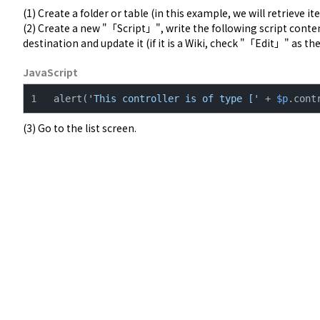
(1) Create a folder or table (in this example, we will retrieve ite
(2) Create a new "「Script」", write the following script conte
destination and update it (if it is a Wiki, check "「Edit」" as the
JavaScript
alert(
'This controller is of type ['
 + 
$p
.cont
(3) Go to the list screen.