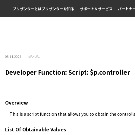
プリザンターとは
プリザンターを知る
サポート＆サービス
パートナ
08.14.2024
MANUAL
Developer Function: Script: $p.controller
Overview
This is a script function that allows you to obtain the controll
List Of Obtainable Values