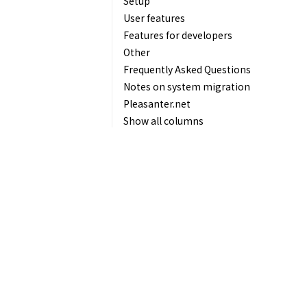
Setup
User features
Features for developers
Other
Frequently Asked Questions
Notes on system migration
Pleasanter.net
Show all columns