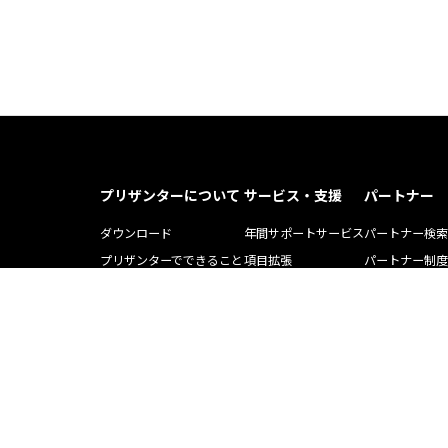
プリザンターについて
サービス・支援
パートナー
ダウンロード
年間サポートサービス
パートナー検索
プリザンターでできること
項目拡張
パートナー制度
プリザンター導入事例記事
運用・開発支援ツール
ソリューション
Pleasnater.net(SaaS)
トレーニング
よくある質問