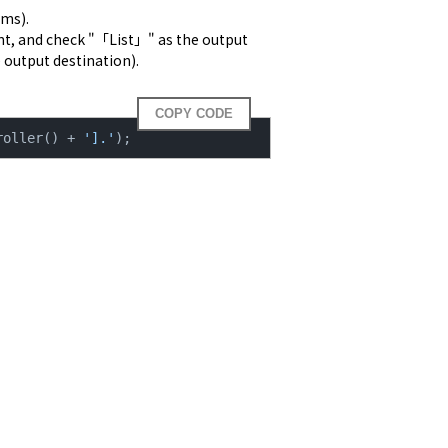
ms).

nt, and check "「List」" as the output 
 output destination).  
COPY CODE
roller() + 
'].'
);