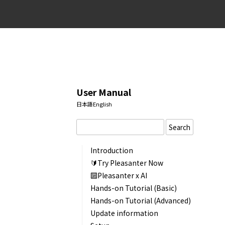
User Manual
日本語
English
Search
Introduction
🔰Try Pleasanter Now
🔟Pleasanter x AI
Hands-on Tutorial (Basic)
Hands-on Tutorial (Advanced)
Update information