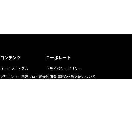
コンテンツ
コーポレート
ユーザマニュアル
プライバシーポリシー
プリザンター関連ブログ紹介
利用者情報の外部送信について
ユーザの生の声
商標使用ガイドライン
お悩み解決動画
マニュアル二次利用ガイドライン
YouTubeチャンネル
リクルート
株式会社インプリム