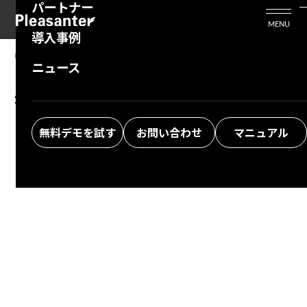
パートナー
活用シーン
Enterprise Edition
プリザンタービジネスを検討中の方
MENU
導入事例
プリザンターのはじめ方
技術支援サービス
支援してくれるパートナーを探す
06.20.2025
MANUAL
ニュース
Developer Function: Script:
よくある質問
トレーニングサービス
ソリューションを探す
$p.execProcess
お悩み解決動画
無料デモを試す
お問い合わせ
マニュアル