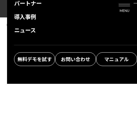
パートナー
活用シーン
Enterprise Edition
プリザンタービジネスを検討中の方
MENU
導入事例
プリザンターのはじめ方
技術支援サービス
支援してくれるパートナーを探す
08.14.2024
MANUAL
ニュース
Developer Function: Scripts: $p.id
よくある質問
トレーニングサービス
ソリューションを探す
お悩み解決動画
無料デモを試す
お問い合わせ
マニュアル