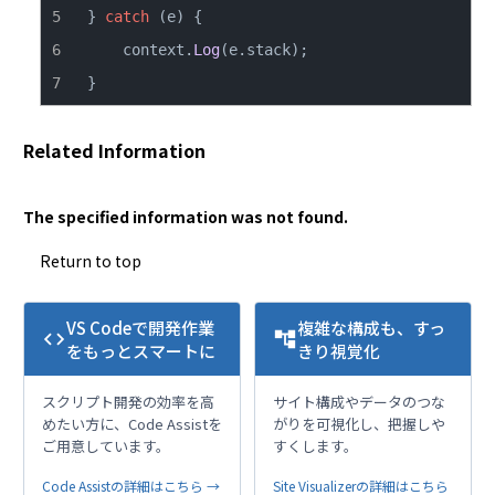
} 
catch
    context.
Log
(e.
stack
}
Related Information
The specified information was not found.
Return to top
VS Codeで開発作業
複雑な構成も、すっ
code
account_tree
をもっとスマートに
きり視覚化
スクリプト開発の効率を高
サイト構成やデータのつな
めたい方に、Code Assistを
がりを可視化し、把握しや
ご用意しています。
すくします。
Code Assistの詳細はこちら →
Site Visualizerの詳細はこちら