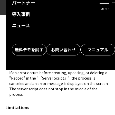
パートナー
活用シーン
Enterprise Edition
プリザンタービジネスを検討中の方
MENU
導入事例
プリザンターのはじめ方
技術支援サービス
支援してくれるパートナーを探す
10.04.2024
MANUAL
ニュース
Developer Function: Server Script:
よくある質問
トレーニングサービス
ソリューションを探す
context.Error
お悩み解決動画
無料デモを試す
お問い合わせ
マニュアル
Overview
If an error occurs before creating, updating, or deleting a 
"Record" in the "「Server Script」", the process is 
canceled and an error message is displayed on the screen. 
The server script does not stop in the middle of the 
process.
Limitations