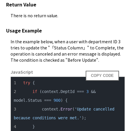
Return Value
There is no return value.
Usage Example
In the example below, when a user with department ID 3 
tries to update the "「Status Column」" to Complete, the 
operation is canceled and an error message is displayed. 
The condition is checked as "Before Update".
JavaScript
COPY CODE
try
if
 (context.
DeptId
 === 
3
 && 
model.
Status
 === 
900
        context.
Error
(
'Update cancelled 
because conditions were met.'