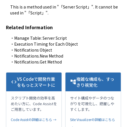
This is a method used in "「Server Script」". It cannot be 
used in "「Script」".
Related Information
・
Manage Table: Server Script
・
Execution Timing for Each Object
・
Notifications Object
・
Notifications.New Method
・
Notifications.Get Method
VS Codeで開発作業
複雑な構成も、すっ
code
account_tree
をもっとスマートに
きり視覚化
スクリプト開発の効率を高
サイト構成やデータのつな
めたい方に、Code Assistを
がりを可視化し、把握しや
ご用意しています。
すくします。
Code Assistの詳細はこちら →
Site Visualizerの詳細はこちら