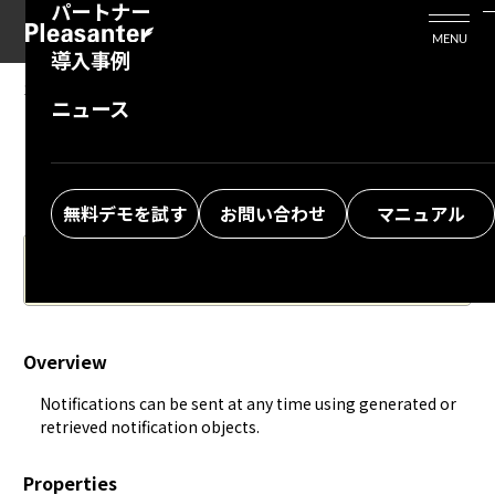
パートナー
活用シーン
Enterprise Edition
プリザンタービジネスを検討中の方
MENU
導入事例
プリザンターのはじめ方
技術支援サービス
支援してくれるパートナーを探す
10.04.2024
MANUAL
ニュース
Developer Function: Server Script:
よくある質問
トレーニングサービス
ソリューションを探す
notification
お悩み解決動画
無料デモを試す
お問い合わせ
マニュアル
The Japanese version of the manual is the latest.
Please also check.
Overview
Notifications can be sent at any time using generated or 
retrieved notification objects.
Properties