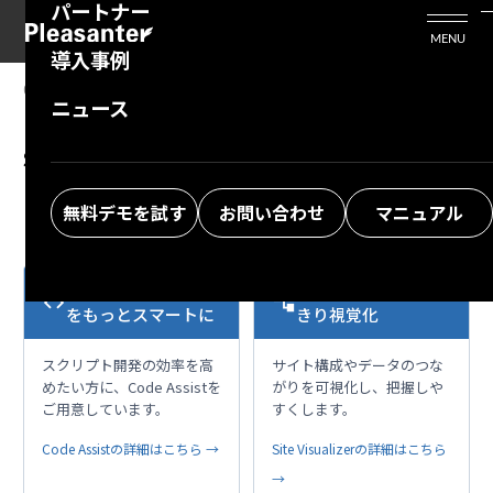
パートナー
活用シーン
Enterprise Edition
プリザンタービジネスを検討中の方
MENU
導入事例
プリザンターのはじめ方
技術支援サービス
支援してくれるパートナーを探す
06.26.2025
MANUAL
ニュース
Developer Function: Server Script:
よくある質問
トレーニングサービス
ソリューションを探す
$ps.file.readAllText
お悩み解決動画
無料デモを試す
お問い合わせ
マニュアル
VS Codeで開発作業
複雑な構成も、すっ
code
account_tree
をもっとスマートに
きり視覚化
スクリプト開発の効率を高
サイト構成やデータのつな
めたい方に、Code Assistを
がりを可視化し、把握しや
ご用意しています。
すくします。
Code Assistの詳細はこちら →
Site Visualizerの詳細はこちら
→