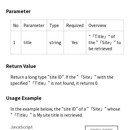
Parameter
No
Parameter
Type
Required
Overview
"「Title」" of
1
title
string
Yes
the "「Site」" to
be retrieved
Return Value
Return a long type "site ID". If the "「Site」" with the 
specified "「Title」" is not found, it returns 0.
Usage Example
In the example below, the "site ID" of a "「Site」" whose 
"「Title」" is My site title is retrieved.
JavaScript