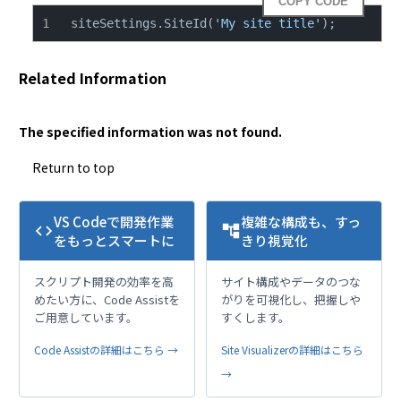
COPY CODE
siteSettings.SiteId(
'My site title'
);
Related Information
The specified information was not found.
Return to top
VS Codeで開発作業
複雑な構成も、すっ
code
account_tree
をもっとスマートに
きり視覚化
スクリプト開発の効率を高
サイト構成やデータのつな
めたい方に、Code Assistを
がりを可視化し、把握しや
ご用意しています。
すくします。
Code Assistの詳細はこちら →
Site Visualizerの詳細はこちら
→