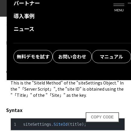
パートナー
活用シーン
Enterprise Edition
プリザンタービジネスを検討中の方
MENU
導入事例
プリザンターのはじめ方
技術支援サービス
支援してくれるパートナーを探す
10.04.2024
MANUAL
ニュース
Developer Function: Server Script:
よくある質問
トレーニングサービス
ソリューションを探す
siteSettings.SiteId
お悩み解決動画
無料デモを試す
お問い合わせ
マニュアル
Overview
This is the "SiteId Method" of the "siteSettings Object." In 
the "「Server Script」", the "site ID" is obtained using the 
"「Title」" of the "「Site」" as the key.
Syntax
COPY CODE
siteSettings
.SiteId
(title);