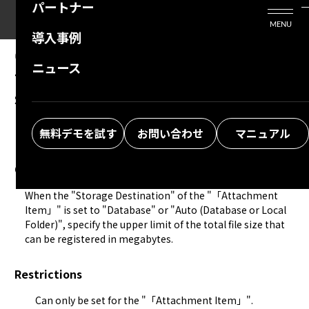
パートナー
活用シーン
Enterprise Edition
プリザンタービジネスを検討中の方
MENU
導入事例
プリザンターのはじめ方
技術支援サービス
支援してくれるパートナーを探す
08.13.2024
MANUAL
ニュース
Table Management: Editor: Item Detail
よくある質問
トレーニングサービス
ソリューションを探す
Settings: Total Capacity Limit (MB)
お悩み解決動画
無料デモを試す
お問い合わせ
マニュアル
Overview
When the "
Storage Destination
" of the "「Attachment 
Item」" is set to "Database" or "Auto (Database or Local 
Folder)", specify the upper limit of the total file size that 
can be registered in megabytes.
Restrictions
Can only be set for the "「Attachment Item」".