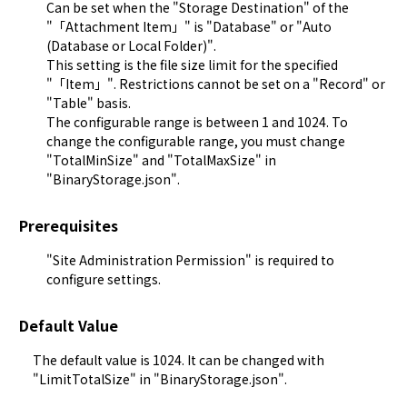
Can be set when the "
Storage Destination
" of the
"「Attachment Item」" is "Database" or "Auto
(Database or Local Folder)".
This setting is the file size limit for the specified
"「Item」". Restrictions cannot be set on a "Record" or
"
Table
" basis.
The configurable range is between 1 and 1024. To
change the configurable range, you must change
"TotalMinSize" and "TotalMaxSize" in
"
BinaryStorage.json
".
Prerequisites
"Site Administration Permission" is required to
configure settings.
Default Value
The default value is 1024. It can be changed with 
"LimitTotalSize" in "
BinaryStorage.json
".