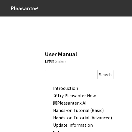
User Manual
日本語
English
Search
Introduction
🔰Try Pleasanter Now
🔟Pleasanter x AI
Hands-on Tutorial (Basic)
Hands-on Tutorial (Advanced)
Update information