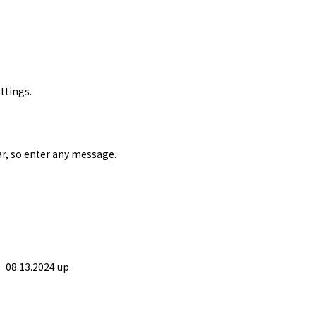
ttings.
ear, so enter any message.
08.13.2024 up