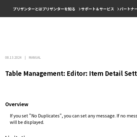
プリザンターとは
プリザンターを知る
サポート＆サービス
パートナ
08.13.2024
MANUAL
Table Management: Editor: Item Detail Set
Overview
If you set "
No Duplicates
", you can set any message. If no mess
will be displayed.