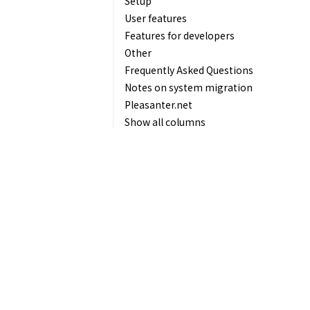
Setup
User features
Features for developers
Other
Frequently Asked Questions
Notes on system migration
Pleasanter.net
Show all columns