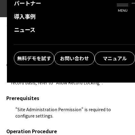
パートナー
活用シーン
Enterprise Edition
プリザンタービジネスを検討中の方
MENU
導入事例
プリザンターのはじめ方
技術支援サービス
支援してくれるパートナーを探す
10.02.2024
MANUAL
ニュース
Manage Table: Editor: Allow Table Locking
よくある質問
トレーニングサービス
ソリューションを探す
お悩み解決動画
無料デモを試す
お問い合わせ
マニュアル
Overview
Allow "Lock Table". To allow locking on a record-by-
record basis, refer to "
Allow Record Locking
".
Prerequisites
"Site Administration Permission" is required to
configure settings.
Operation Procedure