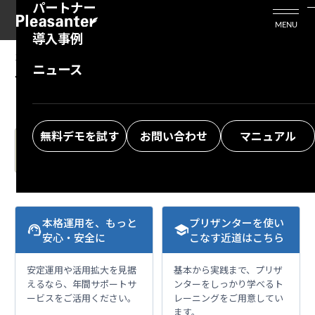
パートナー
活用シーン
Enterprise Edition
プリザンタービジネスを検討中の方
MENU
導入事例
プリザンターのはじめ方
技術支援サービス
支援してくれるパートナーを探す
10.07.2024
MANUAL
ニュース
Table Function: Record Aggregation
よくある質問
トレーニングサービス
ソリューションを探す
お悩み解決動画
無料デモを試す
お問い合わせ
マニュアル
The Japanese version of the manual is the latest.
Please also check.
本格運用を、もっと
プリザンターを使い
support_agent
school
安心・安全に
こなす近道はこちら
安定運用や活用拡大を見据
基本から実践まで、プリザ
えるなら、年間サポートサ
ンターをしっかり学べるト
ービスをご活用ください。
レーニングをご用意してい
ます。