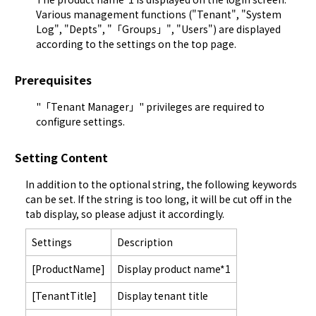
Various management functions ("
Tenant
", "
System
Log
", "
Depts
", "「Groups」", "
Users
") are displayed
according to the settings on the top page.
Prerequisites
"「Tenant Manager」" privileges are required to
configure settings.
Setting Content
In addition to the optional string, the following keywords 
can be set. If the string is too long, it will be cut off in the 
tab display, so please adjust it accordingly.
Settings
Description
[ProductName]
Display product name*1
[TenantTitle]
Display tenant title