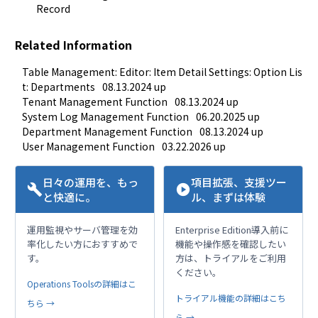
Record
Related Information
Table Management: Editor: Item Detail Settings: Option Lis
t: Departments
08.13.2024 up
Tenant Management Function
08.13.2024 up
System Log Management Function
06.20.2025 up
Department Management Function
08.13.2024 up
User Management Function
03.22.2026 up
日々の運用を、もっ
項目拡張、支援ツー
build
play_circle
と快適に。
ル、まずは体験
運用監視やサーバ管理を効
Enterprise Edition導入前に
率化したい方におすすめで
機能や操作感を確認したい
す。
方は、トライアルをご利用
ください。
Operations Toolsの詳細はこ
トライアル機能の詳細はこち
ちら →
ら →