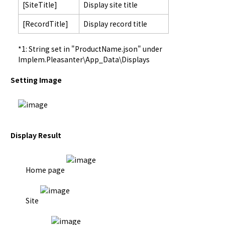
[SiteTitle]
Display site title
[RecordTitle]
Display record title
*1: String set in "ProductName.json" under 
Implem.Pleasanter\App_Data\Displays
Setting Image
Display Result
Home page
Site