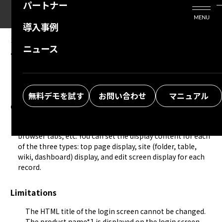
パートナー
活用シーン
Enterprise Edition
プリザンタービジネスを検討中の方
MENU
導入事例
プリザンターのはじめ方
技術支援サービス
支援してくれるパートナーを探す
10.08.2024
MANUAL
ニュース
Tenant Management Function: HTML Title
よくある質問
トレーニングサービス
ソリューションを探す
お悩み解決動画
無料デモを試す
お問い合わせ
マニュアル
Overview
This function sets the HTML title to be displayed on 
browser tabs, etc. You can set the display content for each 
of the three types: top page display, site (folder, table, 
wiki, dashboard) display, and edit screen display for each 
record.
Limitations
The HTML title of the login screen cannot be changed.
The product name*1 is displayed on the login screen.