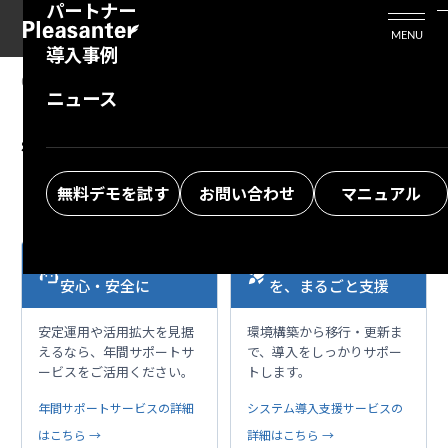
パートナー
活用シーン
Enterprise Edition
プリザンタービジネスを検討中の方
MENU
導入事例
プリザンターのはじめ方
技術支援サービス
支援してくれるパートナーを探す
01.30.2025
MANUAL
ニュース
FAQ: After installing Pleasanter, the
よくある質問
トレーニングサービス
ソリューションを探す
screen turns blank and I can't operate it.
お悩み解決動画
無料デモを試す
お問い合わせ
マニュアル
本格運用を、もっと
導入・移行の不安
support_agent
rocket_launch
安心・安全に
を、まるごと支援
安定運用や活用拡大を見据
環境構築から移行・更新ま
えるなら、年間サポートサ
で、導入をしっかりサポー
ービスをご活用ください。
トします。
年間サポートサービスの詳細
システム導入支援サービスの
はこちら →
詳細はこちら →